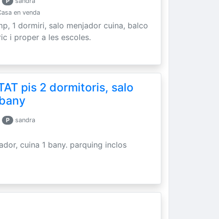
r
P
sandra
Casa en venda
mp, 1 dormiri, salo menjador cuina, balco
ic i proper a les escoles.
 pis 2 dormitoris, salo
 bany
r
P
sandra
ador, cuina 1 bany. parquing inclos