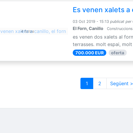
Es venen xalets a c
03 Oct 2019 - 15:13
publicat per
El Forn, Canillo
Construccions 
4 fotos
es venen dos xalets al forn
terrasses. molt espai, molt a
700.000 EUR
oferta
1
2
Següent 