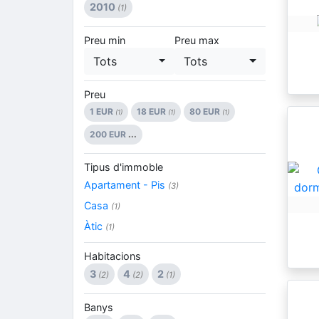
2010
(1)
Preu min
Preu max
Tots
Tots
Preu
1 EUR
18 EUR
80 EUR
(1)
(1)
(1)
200 EUR
...
Tipus d'immoble
Apartament - Pis
(3)
Casa
(1)
Àtic
(1)
Habitacions
3
4
2
(2)
(2)
(1)
Banys