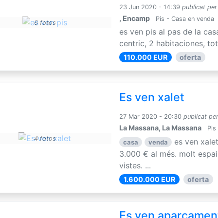
23 Jun 2020 - 14:39
publicat per
, Encamp
Pis - Casa en venda
6 fotos
es ven pis al pas de la cas
centric, 2 habitaciones, tot
110.000 EUR
oferta
Es ven xalet
27 Mar 2020 - 20:30
publicat pe
La Massana, La Massana
Pis
4 fotos
es ven xale
casa
venda
3.000 € al més. molt espai,
vistes. ...
1.600.000 EUR
oferta
Es ven aparcamen