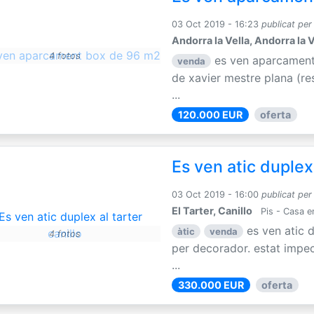
03 Oct 2019 - 16:23
publicat per
Andorra la Vella, Andorra la V
4 fotos
es ven aparcament
venda
de xavier mestre plana (re
...
120.000 EUR
oferta
Es ven atic duplex 
03 Oct 2019 - 16:00
publicat per
El Tarter, Canillo
Pis - Casa e
es ven atic d
àtic
venda
4 fotos
per decorador. estat impec
...
330.000 EUR
oferta