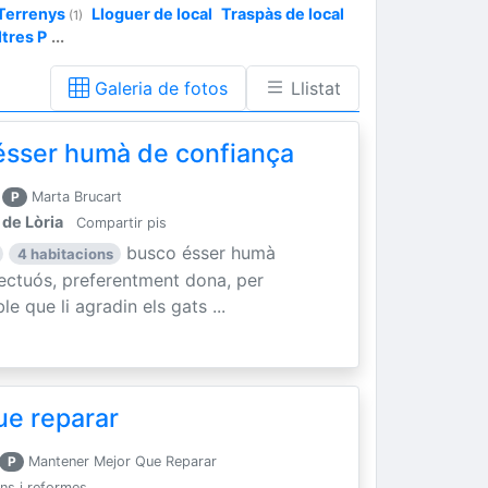
Terrenys
Lloguer de local
Traspàs de local
(1)
ltres P
...
Galeria de fotos
Llistat
 ésser humà de confiança
P
Marta Brucart
 de Lòria
Compartir pis
busco ésser humà
4 habitacions
pectuós, preferentment dona, per
e que li agradin els gats ...
ue reparar
P
Mantener Mejor Que Reparar
ns i reformes