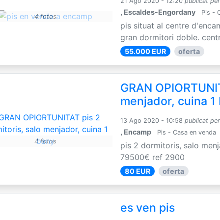
21 Ago 2020 - 12:20
publicat pe
, Escaldes-Engordany
Pis - 
4 fotos
pis situat al centre d'enca
gran dormitori doble. centr
55.000 EUR
oferta
GRAN OPIORTUNITAT
menjador, cuina 1
13 Ago 2020 - 10:58
publicat pe
, Encamp
Pis - Casa en venda
4 fotos
pis 2 dormitoris, salo menj
79500€ ref 2900
80 EUR
oferta
es ven pis