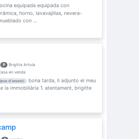
ocina equipada equipada con
rámica, horno, lavavajillas, nevera-
mueblado con ...
P
Brigitte Artola
Casa en venda
bona tarda, li adjunto el meu
ipus d'anunci:
 la immobiliària 1. atentament, ​brigitte
ncamp