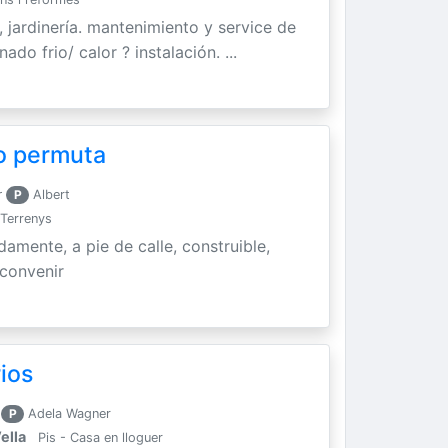
 jardinería. mantenimiento y service de
do frio/ calor ? instalación. ...
o permuta
r
P
Albert
Terrenys
mente, a pie de calle, construible,
 convenir
ios
P
Adela Wagner
ella
Pis - Casa en lloguer