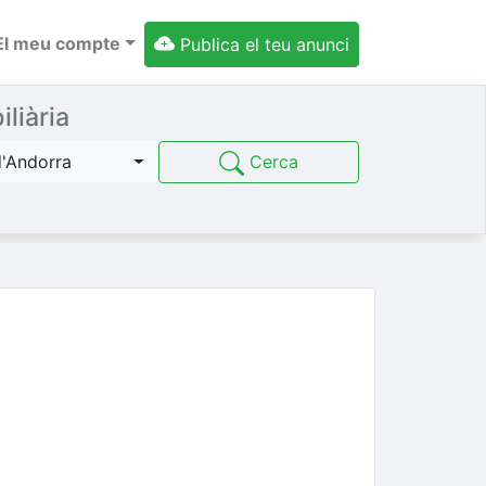
El meu compte
Publica el teu anunci
liària
Cerca
d'Andorra