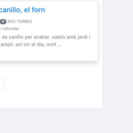
anillo, el forn
P
ROC TORRES
i reformes
 de canillo per acabar. xalets amb jardi i
mpli. sol tot el dia, molt ...
>