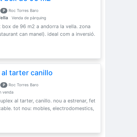
P
Roc Torres Baro
ella
Venda de pàrquing
 box de 96 m2 a andorra la vella. zona
staurant can manel). ideal com a inversió.
al tarter canillo
P
Roc Torres Baro
n venda
uplex al tarter, canillo. nou a estrenar, fet
able. tot nou: mobles, electrodomestics,