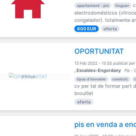
c
apartament - pis
lloguer
electrodomésticos (vitroce
congelador). totalmente a
600 EUR
oferta
OPORTUNITAT
13 Feb 2022 - 15:55
publicat per
, Escaldes-Engordany
Pis - 
4 fotos
tipus d'immoble:
condició:
t
cv per tal de formar part de
brouillet
oferta
pis en venda a e