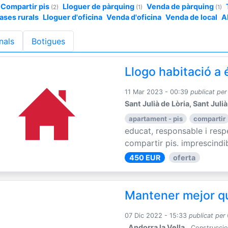
Compartir pis
Lloguer de pàrquing
Venda de pàrquing
(2)
(1)
(1)
ases rurals
Lloguer d'oficina
Venda d'oficina
Venda de local
A
nals
Botigues
Llogo habitació a
11 Mar 2023 - 00:39
publicat per
Sant Julià de Lòria, Sant Julià
apartament - pis
compartir
educat, responsable i res
compartir pis. imprescindibl
450 EUR
oferta
Mantener mejor q
07 Dic 2022 - 15:33
publicat per
, Andorra la Vella
Construccio