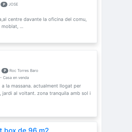
P
JOSE
a,al centre davante la oficina del comu,
 moblat, ...
r
P
Roc Torres Baro
 - Casa en venda
t a la massana. actualment llogat per
 jardi al voltant. zona tranquila amb sol i
t box de 96 m2