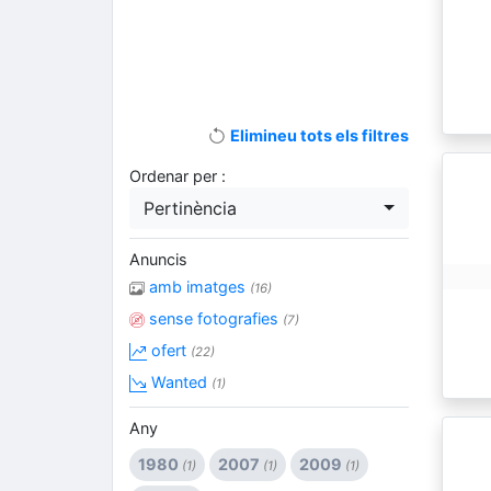
Elimineu tots els filtres
Ordenar per :
Pertinència
Anuncis
amb imatges
(16)
sense fotografies
(7)
ofert
(22)
Wanted
(1)
Any
1980
2007
2009
(1)
(1)
(1)