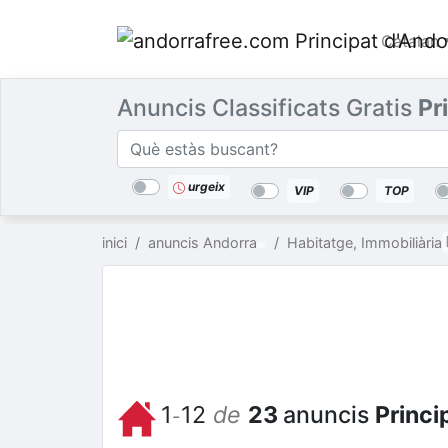
Catalan
Anuncis Classificats Gratis
Pr
Categories
A prop
lloc
urgeix
VIP
TOP
inici
anuncis Andorra
Habitatge, Immobiliària
1
12
de
23
anuncis
Princi
-