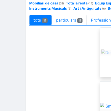
Mobiliari de casa
Tota la resta
Equip Es
(31)
(14)
Instruments Musicals
Art i Antiguitats
B
(6)
(6)
tots
particulars
Profession
11
11