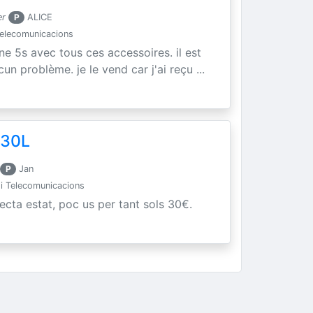
er
P
ALICE
Telecomunicacions
e 5s avec tous ces accessoires. il est
n problème. je le vend car j'ai reçu ...
130L
P
Jan
 i Telecomunicacions
ecta estat, poc us per tant sols 30€.