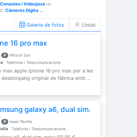
Consoles i Videojocs
(2)
Càmeres Digita
...
2)
Galeria de fotos
Llistat
ne 16 pro max
r
P
Witson Sun
la
Telefonia i Telecomunicacions
o max apple iphone 16 pro max per a les
 desbloqueig original de fàbrica amb ...
sung galaxy a6, dual sim.
r
P
Isaac Revilla
ella
Telefonia i Telecomunicacions
axy a6, dual sim. preu: 69,95 €