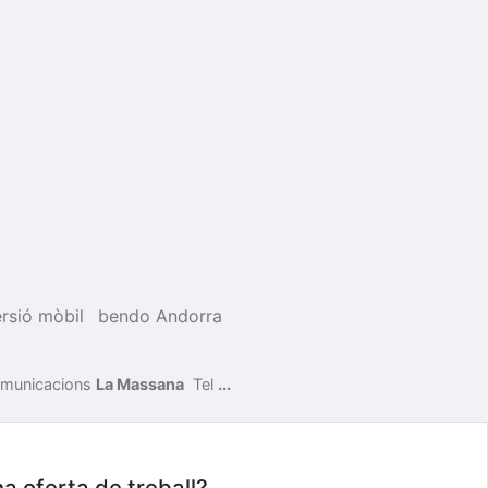
rsió mòbil
bendo Andorra
comunicacions
La Massana
Tel
...
na oferta de treball?