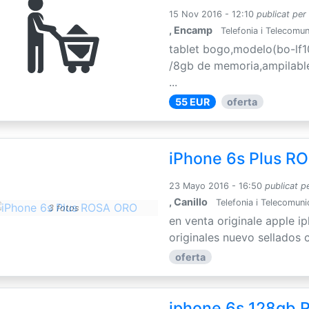
15 Nov 2016 - 12:10
publicat per
, Encamp
Telefonia i Telecomu
tablet bogo,modelo(bo-lf1
/8gb de memoria,ampilable
...
55 EUR
oferta
iPhone 6s Plus R
23 Mayo 2016 - 16:50
publicat p
, Canillo
Telefonia i Telecomuni
3 fotos
en venta originale apple i
originales nuevo sellados 
oferta
iphone 6s 128gb