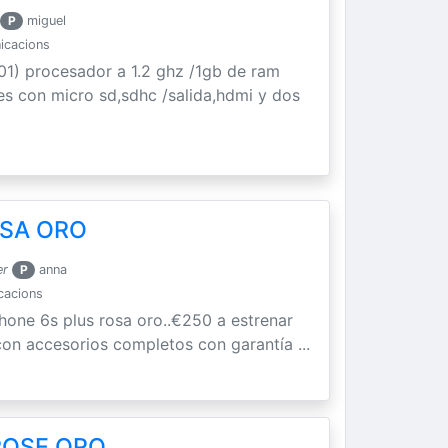
P
miguel
nicacions
01) procesador a 1.2 ghz /1gb de ram
s con micro sd,sdhc /salida,hdmi y dos
OSA ORO
er
P
anna
cacions
phone 6s plus rosa oro..€250 a estrenar
con accesorios completos con garantía ...
 ROSE ORO