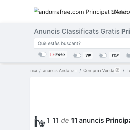
Catalan
Anuncis Classificats Gratis
Pr
Categories
A prop
lloc
urgeix
VIP
TOP
inici
anuncis Andorra
Compra i Venda
T
1
11
de
11
anuncis
Princip
-