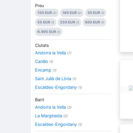
Preu
150 EUR
160 EUR
30 EUR
(2)
(2)
(1)
55 EUR
250 EUR
600 EUR
(1)
(1)
(1)
6.995 EUR
(1)
Ciutats
Andorra la Vella
(7)
Canillo
(1)
Encamp
(1)
Sant Julià de Lòria
(1)
Escaldes-Engordany
(1)
Barri
Andorra la Vella
(3)
La Margineda
(2)
Escaldes-Engordany
(1)