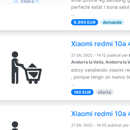
3 fotos
perfecte estat i bona salu
...
6.995 EUR
demanda
Xiaomi redmi 10a 
27 Dic 2022 - 14:12
publicat per
Andorra la Vella, Andorra la V
estoy vendiendo xiaomi r
, porque tengo un nuevo te
...
160 EUR
oferta
Xiaomi redmi 10a 
27 Dic 2022 - 14:05
publicat per