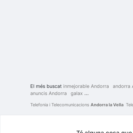
El més buscat
inmejorable Andorra
andorra 
anuncis Andorra
galax
...
Telefonia i Telecomunicacions
Andorra la Vella
Tel
Té alguna cosa que v