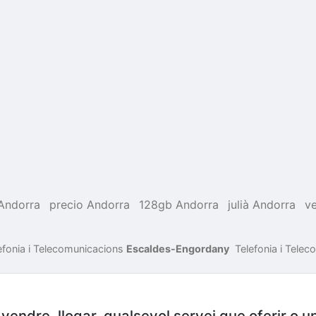
Andorra
precio Andorra
128gb Andorra
julià Andorra
ve
efonia i Telecomunicacions
Escaldes-Engordany
Telefonia i Tele
endre, llogar, qualsevol servei que oferir o u