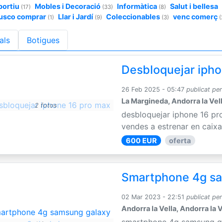
portiu
Mobles i Decoració
Informàtica
Salut i bellesa
(17)
(33)
(8)
usco comprar
Llar i Jardí
Coleccionables
venc comerç
(1)
(9)
(3)
(
als
Botigues
Desbloquejar ipho
26 Feb 2025 - 05:47
publicat pe
La Margineda, Andorra la Vel
2 fotos
desbloquejar iphone 16 pr
vendes a estrenar en caixa
600 EUR
oferta
Smartphone 4g sam
02 Mar 2023 - 22:51
publicat pe
Andorra la Vella, Andorra la V
smartphone 4g samsung gal