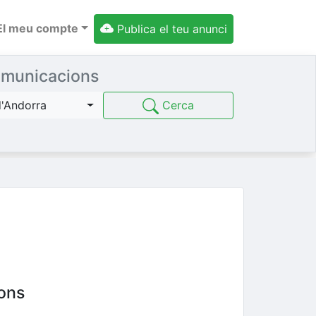
El meu compte
Publica el teu anunci
comunicacions
Cerca
d'Andorra
ions