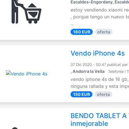
Escaldes-Engordany, Escal
estoy vendiendo xiaomi r
, porque tengo un nuevo te
...
160 EUR
oferta
Vendo iPhone 4s
07 Dic 2020 - 00:47
publicat per
, Andorra la Vella
Telefonia i 
vendo iphone 4s de 16 gb,
ninguna rallada y esta imp
150 EUR
oferta
BENDO TABLET A
inmejorable