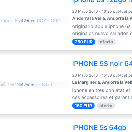
23 Mayo 2016 - 16:25
publicat p
Andorra la Vella, Andorra la V
4 fotos
originario apple iphone 6s
originales nuevo sellados 
250 EUR
oferta
IPHONE 5S noir 6
20 Mayo 2016 - 15:38
publicat p
La Margineda, Andorra la Vel
4 fotos
iphone en très bon état et
ces accessoires et garantie
150 EUR
oferta
IPHONE 5s 64gb