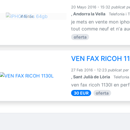
20 Mayo 2016 - 15:32
publicat p
, Andorra la Vella
Telefonia i 
4 fotos
je mets en vente mon iphon
tout comme neuf et n'a aucu
oferta
VEN FAX RICOH 1
27 Feb 2016 - 12:23
publicat per
, Sant Julià de Lòria
Telefonia
ven fax ricoh 1130l en perf
30 EUR
oferta