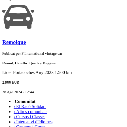
Remolque
Publicat per
P
International vintage car
Ransol, Canillo
Quads y Buggies
Lider
Portacoches
Any 2023
1.500 km
2.900 EUR
28 Ago 2024 - 12:44
Comunitat
›
El Racó Solidari
›
Altres comunitats
›
Cursos i Classes
›
Intercanvi d'Idiomes
›
Cangurs i Cures