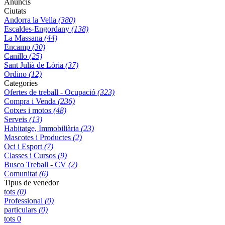
Anuncis
Ciutats
Andorra la Vella
(380)
Escaldes-Engordany
(138)
La Massana
(44)
Encamp
(30)
Canillo
(25)
Sant Julià de Lòria
(37)
Ordino
(12)
Categories
Ofertes de treball - Ocupació
(323)
Compra i Venda
(236)
Cotxes i motos
(48)
Serveis
(13)
Habitatge, Immobiliària
(23)
Mascotes i Productes
(2)
Oci i Esport
(7)
Classes i Cursos
(9)
Busco Treball - CV
(2)
Comunitat
(6)
Tipus de venedor
tots
(0)
Professional
(0)
particulars
(0)
tots
0