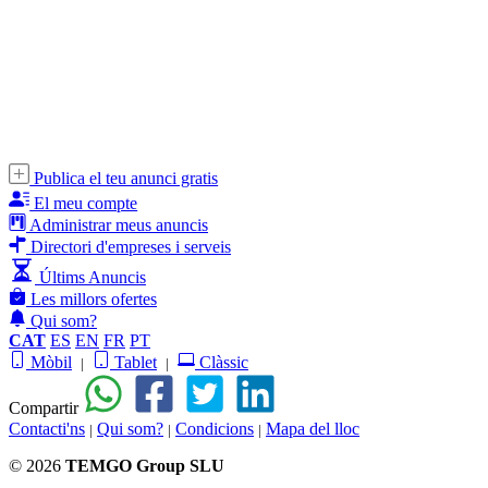
Publica el teu anunci gratis
El meu compte
Administrar meus anuncis
Directori d'empreses i serveis
Últims Anuncis
Les millors ofertes
Qui som?
CAT
ES
EN
FR
PT
Mòbil
Tablet
Clàssic
|
|
Compartir
Contacti'ns
Qui som?
Condicions
Mapa del lloc
|
|
|
© 2026
TEMGO Group SLU