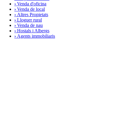
›
Venda d'oficina
›
Venda de local
›
Altres Propietats
›
Lloguer rural
›
Venda de nau
›
Hostals i Albergs
›
Agents immobiliaris