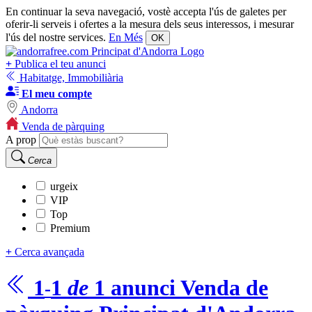
En continuar la seva navegació, vostè accepta l'ús de galetes per
oferir-li serveis i ofertes a la mesura dels seus interessos, i mesurar
l'ús del nostre services.
En Més
OK
+
Publica el teu anunci
Habitatge, Immobiliària
El meu compte
Andorra
Venda de pàrquing
A prop
Cerca
urgeix
VIP
Top
Premium
+
Cerca avançada
1
1
de
1
anunci
Venda de
-