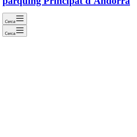
pàrquing Principat d'Andorra
Cerca
Cerca