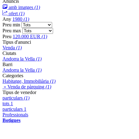
Anuncis
amb imatges
(1)
ofert
(1)
Any
1980
(1)
Preu min
Preu max
Preu
120.000 EUR
(1)
Tipus d'anunci
Venda
(1)
Ciutats
Andorra la Vella
(1)
Barri
Andorra la Vella
(1)
Categories
Habitatge, Immobiliària
(1)
» Venda de pàrquing
(1)
Tipus de venedor
particulars
(1)
tots
1
particulars
1
Professionals
Botigues