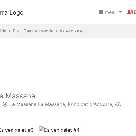
més...
ària
Pis - Casa en venda
es ven xalet
La Massana
r
La Massana La Massana, Principat d'Andorra, AD
N