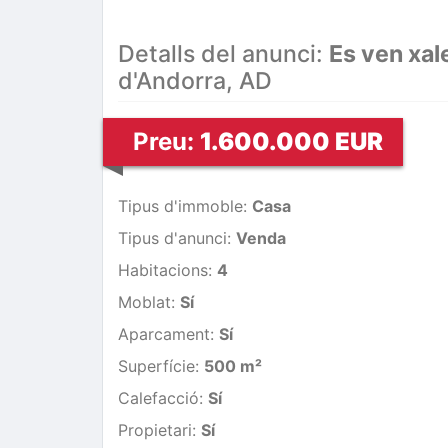
Detalls del anunci:
Es ven xal
d'Andorra, AD
Preu:
1.600.000 EUR
Tipus d'immoble:
Casa
Tipus d'anunci:
Venda
Habitacions:
4
Moblat:
Sí
Aparcament:
Sí
Superfície:
500 m²
Calefacció:
Sí
Propietari:
Sí