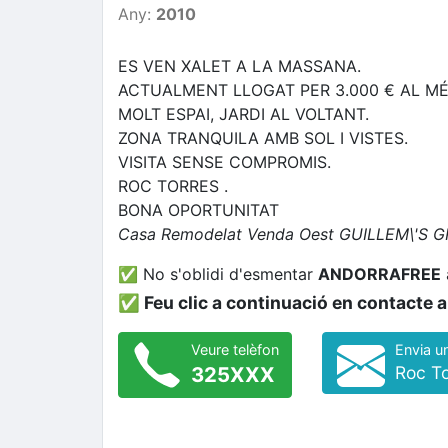
Any:
2010
ES VEN XALET A LA MASSANA.
ACTUALMENT LLOGAT PER 3.000 € AL MÉ
MOLT ESPAI, JARDI AL VOLTANT.
ZONA TRANQUILA AMB SOL I VISTES.
VISITA SENSE COMPROMIS.
ROC TORRES .
BONA OPORTUNITAT
Casa
Remodelat
Venda
Oest
GUILLEM\'S 
✅ No s'oblidi d'esmentar
ANDORRAFREE
✅ Feu clic a continuació en contacte
Veure telèfon
Envia u
325XXX
Roc To