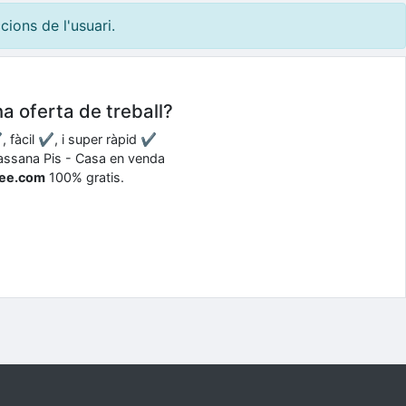
ions de l'usuari.
na oferta de treball?
, fàcil ✔, i super ràpid ✔
 Massana Pis - Casa en venda
ree.com
100% gratis.