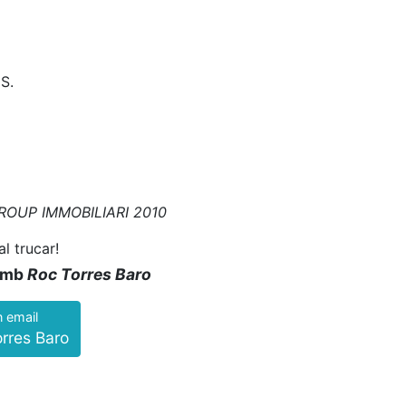
S.
GROUP IMMOBILIARI
2010
al trucar!
 amb
Roc Torres Baro
n email
rres Baro