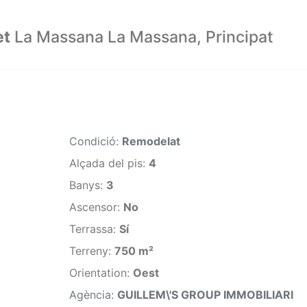
et
La Massana La Massana, Principat
Condició:
Remodelat
Alçada del pis:
4
Banys:
3
Ascensor:
No
Terrassa:
Sí
Terreny:
750 m²
Orientation:
Oest
Agència:
GUILLEM\'S GROUP IMMOBILIARI