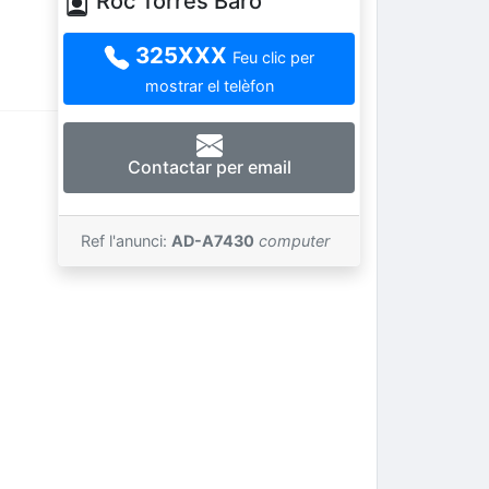
Roc Torres Baro
325XXX
Feu clic per
mostrar el telèfon
Contactar per email
Ref l'anunci:
AD-A7430
computer