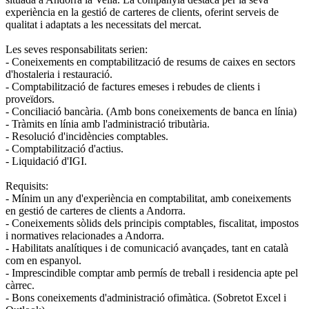
experiència en la gestió de carteres de clients, oferint serveis de
qualitat i adaptats a les necessitats del mercat.
Les seves responsabilitats serien:
- Coneixements en comptabilització de resums de caixes en sectors
d'hostaleria i restauració.
- Comptabilització de factures emeses i rebudes de clients i
proveïdors.
- Conciliació bancària. (Amb bons coneixements de banca en línia)
- Tràmits en línia amb l'administració tributària.
- Resolució d'incidències comptables.
- Comptabilització d'actius.
- Liquidació d'IGI.
Requisits:
- Mínim un any d'experiència en comptabilitat, amb coneixements
en gestió de carteres de clients a Andorra.
- Coneixements sòlids dels principis comptables, fiscalitat, impostos
i normatives relacionades a Andorra.
- Habilitats analítiques i de comunicació avançades, tant en català
com en espanyol.
- Imprescindible comptar amb permís de treball i residencia apte pel
càrrec.
- Bons coneixements d'administració ofimàtica. (Sobretot Excel i