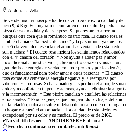
Andorra la Vella
Se vende una hermosa piedra de cuarzo rosa de extra calidad y de
peso 9, 4 Kgr. Es muy raro encontrar en el mercado de piedras una
pieza de esta medida y de este peso. Si quieres atraer amor, no
busques otra cosa que el romántico cuarzo rosa. El cuarzo rosa es
también llamado ”la piedra del amor” y la paz infinita ya que nos
enseña la verdadera esencia del amor. Las ventajas de esta piedra
son muchas: * El cuarzo rosa mejora los sentimientos relacionados
con el 4º chakra del corazón. * Nos ayuda a atraer paz y amor
incondicional a nuestras vidas, abre nuestro corazón y nos da una
gran dosis de energía de verdadero amor propio y por los demás,
que es fundamental para poder amar a otras personas. * El cuarzo
rosa extrae suavemente la energía negativa y la reemplaza por
vibraciones amorosas. Si has amado y has perdido el amor, te sana el
dolor y reconforta en tu pena y además, ayuda a eliminar la angustia
y la incomprensión. * Esta piedra canaliza y equilibra las relaciones
emocionales. * Para las parejas que han perdido la chispa del amor
en la relación, colócalo sobre o debajo de tu cama o en otro lugar en
tu hogar y atraerá el amor hacia ti. La calidad de esta piedra es
excepcional por su color y su medida. El precio es de 240€.
✔No s'oblidi d'esmentar
ANDORRAFREE
al trucar!
Feu clic a continuació en contacte amb
Renesh