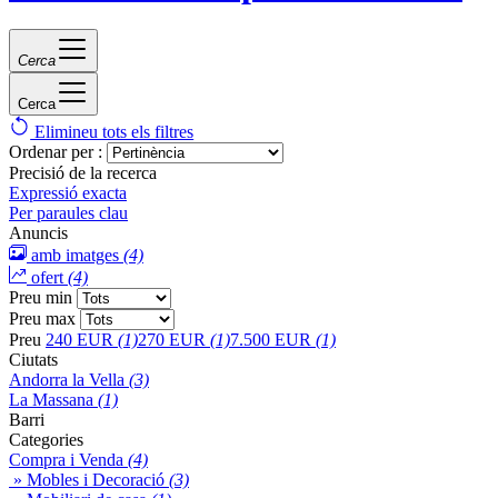
Cerca
Cerca
Elimineu tots els filtres
Ordenar per :
Precisió de la recerca
Expressió exacta
Per paraules clau
Anuncis
amb imatges
(4)
ofert
(4)
Preu min
Preu max
Preu
240 EUR
(1)
270 EUR
(1)
7.500 EUR
(1)
Ciutats
Andorra la Vella
(3)
La Massana
(1)
Barri
Categories
Compra i Venda
(4)
» Mobles i Decoració
(3)