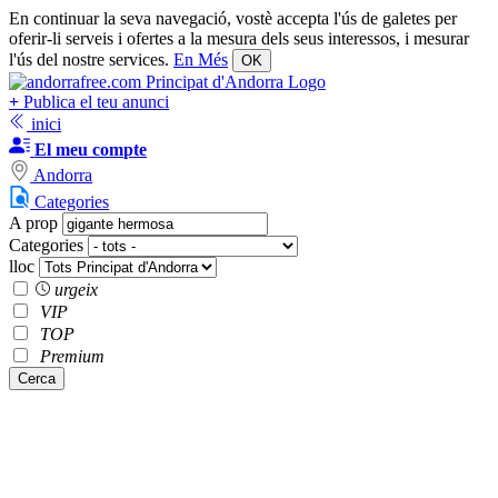
En continuar la seva navegació, vostè accepta l'ús de galetes per
oferir-li serveis i ofertes a la mesura dels seus interessos, i mesurar
l'ús del nostre services.
En Més
OK
+
Publica el teu anunci
inici
El meu compte
Andorra
Categories
A prop
Categories
lloc
urgeix
VIP
TOP
Premium
Cerca