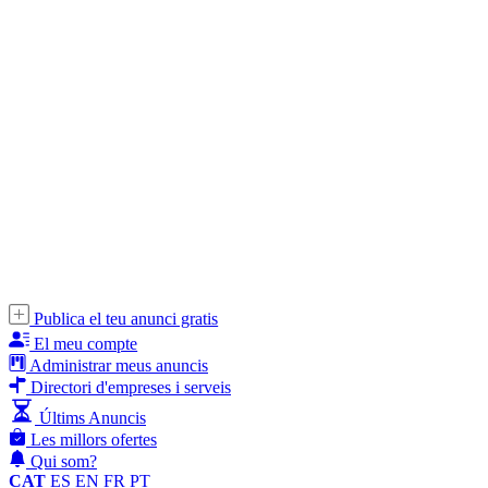
Publica el teu anunci gratis
El meu compte
Administrar meus anuncis
Directori d'empreses i serveis
Últims Anuncis
Les millors ofertes
Qui som?
CAT
ES
EN
FR
PT