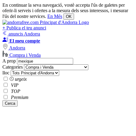
En continuar la seva navegació, vostè accepta l'ús de galetes per
oferir-li serveis i ofertes a la mesura dels seus interessos, i mesurar
l'ús del nostre services.
En Més
OK
+
Publica el teu anunci
anuncis Andorra
El meu compte
Andorra
Compra i Venda
A prop
Categories
lloc
urgeix
VIP
TOP
Premium
Cerca