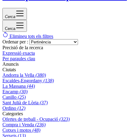
Cerca
Cerca
Elimineu tots els filtres
Ordenar per :
Precisió de la recerca
Expressió exacta
Per paraules clau
Anuncis
Ciutats
Andorra la Vella
(380)
Escaldes-Engordany
(138)
La Massana
(44)
Encamp
(30)
Canillo
(25)
Sant Julià de Lòria
(37)
Ordino
(12)
Categories
Ofertes de treball - Ocupació
(323)
Compra i Venda
(236)
Cotxes i motos
(48)
Serveis
(13)