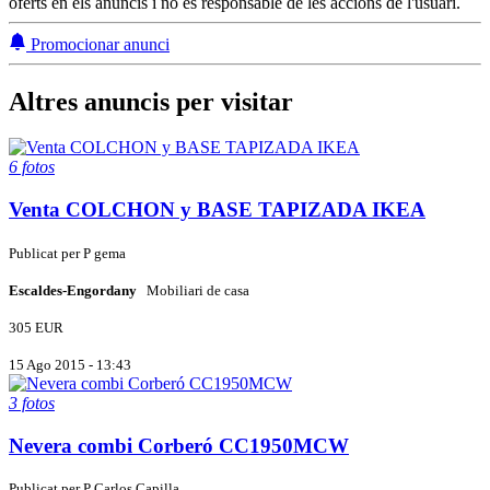
oferts en els anuncis i no és responsable de les accions de l'usuari.
Promocionar anunci
Altres anuncis per visitar
6 fotos
Venta COLCHON y BASE TAPIZADA IKEA
Publicat per
P
gema
Escaldes-Engordany
Mobiliari de casa
305 EUR
15 Ago 2015 - 13:43
3 fotos
Nevera combi Corberó CC1950MCW
Publicat per
P
Carlos Capilla