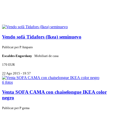
Vendo sofá Tidafors (Ikea) seminuevo
Publicat per
P
Amparo
Escaldes-Engordany
Mobiliari de casa
170 EUR
22 Ago 2015 - 19:57
6 fotos
Venta SOFA CAMA con chaiselongue IKEA color
negro
Publicat per
P
gema