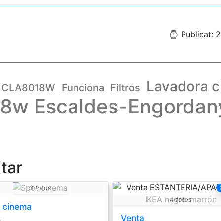
Publicat: 
Lavadora 
CLA8018W
Funciona
Filtros
18w Escaldes-Engordan
itar
3 fotos
4 fotos
 cinema
Venta