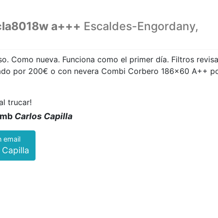
cla8018w a+++
Escaldes-Engordany,
 Como nueva. Funciona como el primer día. Filtros revis
rado por 200€ o con nevera Combi Corbero 186x60 A++ p
al trucar!
 amb
Carlos Capilla
n email
 Capilla