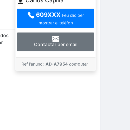
Carlos Capilla
609XXX
Feu clic per
mostrar el telèfon
ados
or
Contactar per email
Ref l'anunci:
AD-A7954
computer