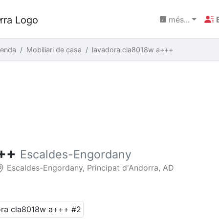
més...
Venda
Mobiliari de casa
lavadora cla8018w a+++
++
Escaldes-Engordany
Escaldes-Engordany, Principat d'Andorra, AD
N