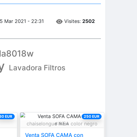
Visites:
2502
25 Mar 2021 - 22:31
cla8018w
y
Lavadora Filtros
30 EUR
250 EUR
6 fotos
Venta SOFA CAMA con