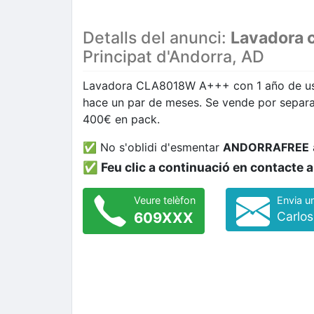
Detalls del anunci:
Lavadora 
Principat d'Andorra, AD
Lavadora CLA8018W A+++ con 1 año de uso.
hace un par de meses. Se vende por sepa
400€ en pack.
✅ No s'oblidi d'esmentar
ANDORRAFREE
✅ Feu clic a continuació en contacte
Veure telèfon
Envia u
609XXX
Carlos