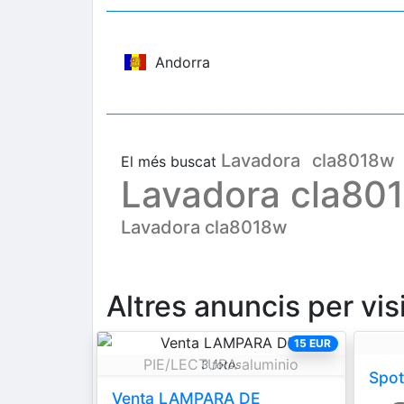
Andorra
Lavadora
cla8018w
El més buscat
Lavadora cla80
Lavadora cla8018w
Altres anuncis per vis
15 EUR
3 fotos
Spot
Venta LAMPARA DE