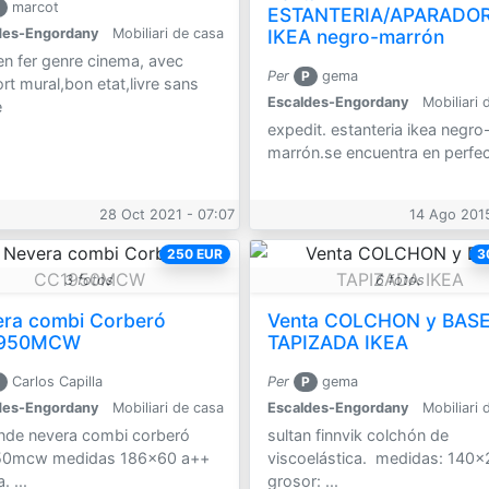
marcot
ESTANTERIA/APARADO
IKEA negro-marrón
des-Engordany
Mobiliari de casa
en fer genre cinema, avec
Per
P
gema
rt mural,bon etat,livre sans
Escaldes-Engordany
Mobiliari 
e
expedit. estanteria ikea negro
marrón.se encuentra en perfect
28 Oct 2021 - 07:07
14 Ago 2015
250 EUR
3
3 fotos
6 fotos
ra combi Corberó
Venta COLCHON y BAS
950MCW
TAPIZADA IKEA
Carlos Capilla
Per
P
gema
des-Engordany
Mobiliari de casa
Escaldes-Engordany
Mobiliari 
nde nevera combi corberó
sultan finnvik colchón de
50mcw medidas 186x60 a++
viscoelástica. medidas: 140x
. ...
grosor: ...