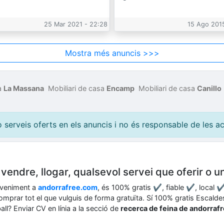
25 Mar 2021 - 22:28
15 Ago 2015
Mostra més anuncis >>>
sa
La Massana
Mobiliari de casa
Encamp
Mobiliari de casa
Canillo
erveis oferts en els anuncis i no és responsable de les acc
endre, llogar, qualsevol servei que oferir o u
eveniment a
andorrafree.com
, és 100% gratis ✔, fiable ✔, local ✔
, comprar tot el que vulguis de forma gratuïta. Sí 100% gratis Escal
ll? Enviar CV en línia a la secció de
recerca de feina de andorraf