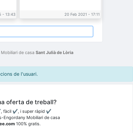
 - 13:43
20 Feb 2021 - 17:11
Mobiliari de casa
Sant Julià de Lòria
ions de l'usuari.
na oferta de treball?
, fàcil ✔, i super ràpid ✔
des-Engordany Mobiliari de casa
ree.com
100% gratis.