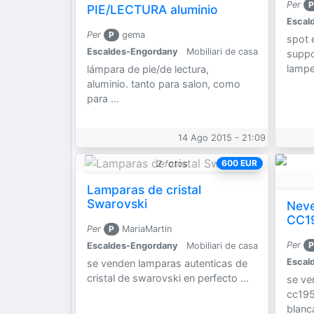
Per
P
PIE/LECTURA aluminio
Escal
Per
P
gema
spot 
Escaldes-Engordany
Mobiliari de casa
suppo
lamp
lámpara de pie/de lectura,
aluminio. tanto para salon, como
para ...
14 Ago 2015 - 21:09
600 EUR
2 fotos
Lamparas de cristal
Swarovski
Neve
CC1
Per
P
MariaMartin
Per
P
Escaldes-Engordany
Mobiliari de casa
Escal
se venden lamparas autenticas de
cristal de swarovski en perfecto ...
se ve
cc19
blanca