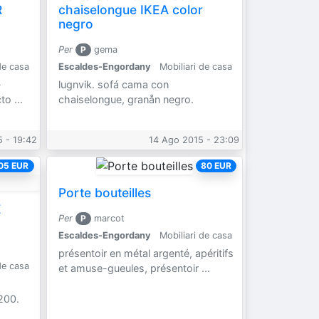
R
chaiselongue IKEA color
negro
Per
P
gema
de casa
Escaldes-Engordany
Mobiliari de casa
-
lugnvik. sofá cama con
o ...
chaiselongue, granån negro.
 - 19:42
14 Ago 2015 - 23:09
05 EUR
80 EUR
Porte bouteilles
E
Per
P
marcot
Escaldes-Engordany
Mobiliari de casa
présentoir en métal argenté, apéritifs
de casa
et amuse-gueules, présentoir ...
200.