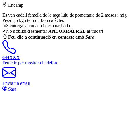
Encamp
Es ven cadell femella de la raça lulu de pomerania de 2 mesos i mig.
Pesa 1,5 kg i té molt bon caràcter.
rnS'entrega vacunada i desparasitada.
✔No s'oblidi d'esmentar
ANDORRAFREE
al trucar!
Feu clic a continuació en contacte amb
Sara
644XXX
Feu clic per mostrar el telèfon
Envia un email
Sara