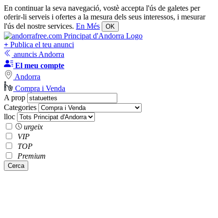
En continuar la seva navegació, vostè accepta l'ús de galetes per
oferir-li serveis i ofertes a la mesura dels seus interessos, i mesurar
l'ús del nostre services.
En Més
OK
+
Publica el teu anunci
anuncis Andorra
El meu compte
Andorra
Compra i Venda
A prop
Categories
lloc
urgeix
VIP
TOP
Premium
Cerca